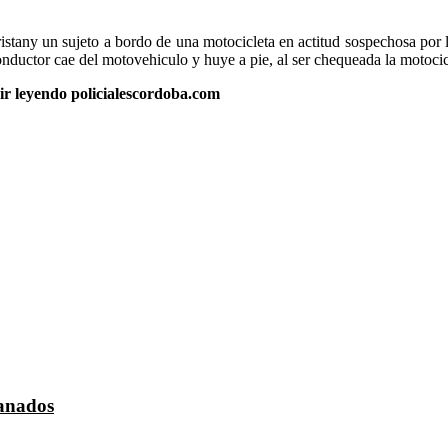
istany un sujeto a bordo de una motocicleta en actitud sospechosa por
nductor cae del motovehiculo y huye a pie, al ser chequeada la motocicl
uir leyendo policialescordoba.com
ranados