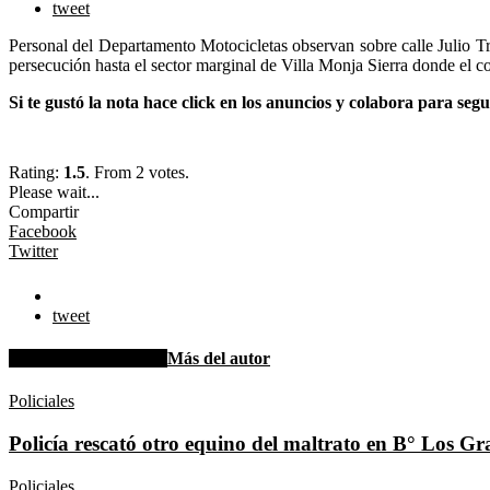
tweet
Personal del Departamento Motocicletas observan sobre calle Julio Tr
persecución hasta el sector marginal de Villa Monja Sierra donde el co
Si te gustó la nota hace click en los anuncios y colabora para seg
Rating:
1.5
. From 2 votes.
Please wait...
Compartir
Facebook
Twitter
tweet
Artículo relacionados
Más del autor
Policiales
Policía rescató otro equino del maltrato en B° Los G
Policiales