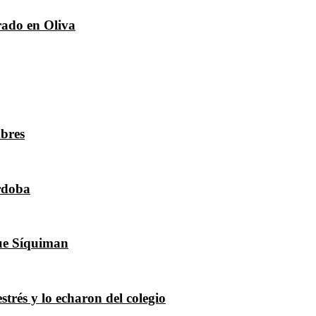
trado en Oliva
bres
órdoba
que Síquiman
strés y lo echaron del colegio