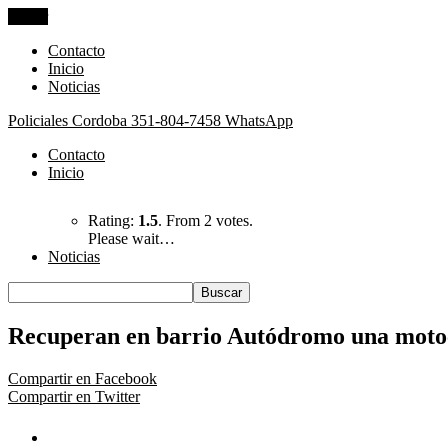
Cerrar
Contacto
Inicio
Noticias
Policiales Cordoba
351-804-7458 WhatsApp
Contacto
Inicio
Rating:
1.5
. From 2 votes.
Please wait…
Noticias
Recuperan en barrio Autódromo una motoc
Compartir en Facebook
Compartir en Twitter