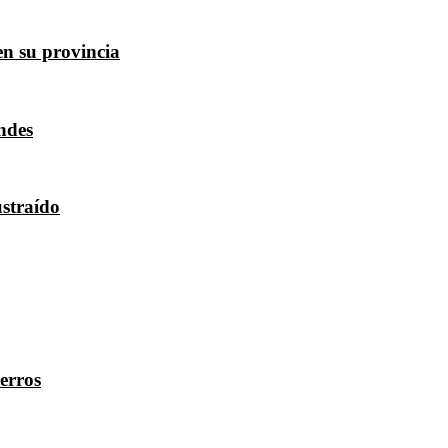
en su provincia
ndes
ustraído
erros