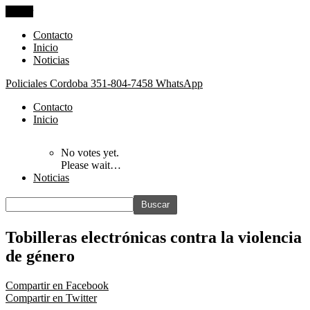
Cerrar
Contacto
Inicio
Noticias
Policiales Cordoba
351-804-7458 WhatsApp
Contacto
Inicio
No votes yet.
Please wait…
Noticias
Tobilleras electrónicas contra la violencia
de género
Compartir en Facebook
Compartir en Twitter