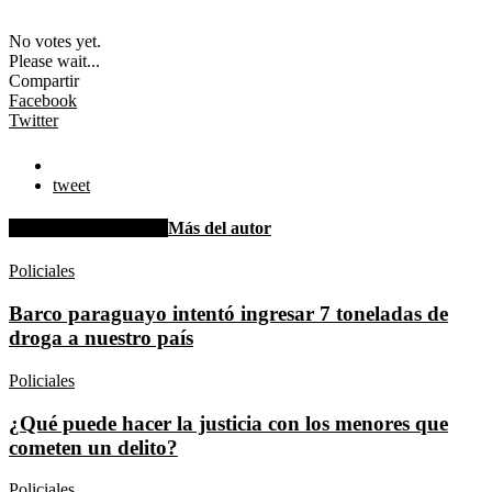
No votes yet.
Please wait...
Compartir
Facebook
Twitter
tweet
Artículo relacionados
Más del autor
Policiales
Barco paraguayo intentó ingresar 7 toneladas de
droga a nuestro país
Policiales
¿Qué puede hacer la justicia con los menores que
cometen un delito?
Policiales