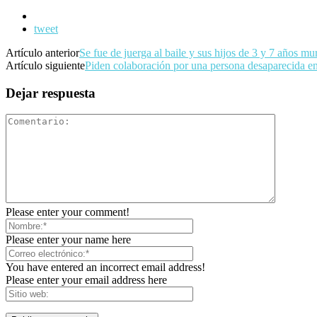
tweet
Artículo anterior
Se fue de juerga al baile y sus hijos de 3 y 7 años mu
Artículo siguiente
Piden colaboración por una persona desaparecida 
Dejar respuesta
Please enter your comment!
Please enter your name here
You have entered an incorrect email address!
Please enter your email address here