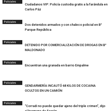
Policiales
Ciudadanos VIP: Policía custodia gratis a la farándula en
Carlos Páz
Policiales
Dos detenidos armados y con chaleco policial en B°
Parque República
Policiales
DETENIDO POR COMERCIALIZACIÓN DE DROGAS EN B°
MALDONADO
Policiales
Encuentran una granada en barrio Empalme
Policiales
GENDARMERÍA INCAUTÓ 68 KILOS DE COCAINA
OCULTOS EN UN CAMIÓN
Policiales
“Corradi no puede quedar ajeno del triple crimen”, dijo
el hermano de Ferrón