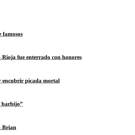
de famosos
a Rioja fue enterrado con honores
r encubrir picada mortal
l barbijo”
a Brian